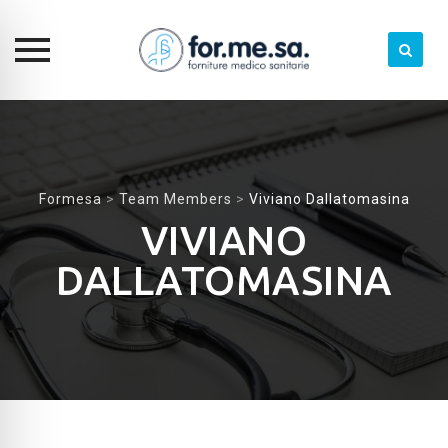
Skip
to
content
Formesa
>
Team Members
>
Viviano Dallatomasina
VIVIANO
DALLATOMASINA