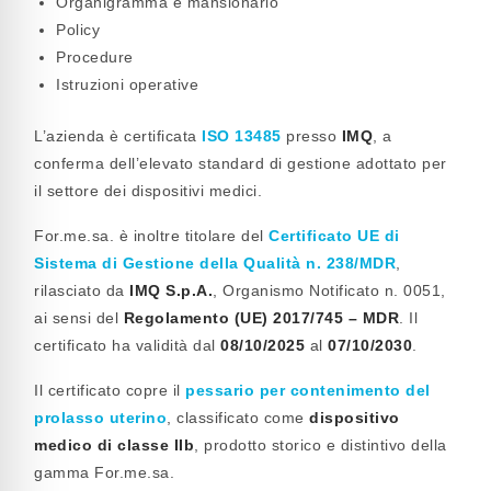
Organigramma e mansionario
Policy
Procedure
Istruzioni operative
L’azienda è certificata
ISO 13485
presso
IMQ
, a
conferma dell’elevato standard di gestione adottato per
il settore dei dispositivi medici.
For.me.sa. è inoltre titolare del
Certificato UE di
Sistema di Gestione della Qualità n. 238/MDR
,
rilasciato da
IMQ S.p.A.
, Organismo Notificato n. 0051,
ai sensi del
Regolamento (UE) 2017/745 – MDR
. Il
certificato ha validità dal
08/10/2025
al
07/10/2030
.
Il certificato copre il
pessario per contenimento del
prolasso uterino
, classificato come
dispositivo
medico di classe IIb
, prodotto storico e distintivo della
gamma For.me.sa.