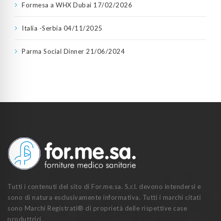
Formesa a WHX Dubai
17/02/2026
Italia -Serbia
04/11/2025
Parma Social Dinner
21/06/2024
Tutti i contenuti del sito di For.me.sa. S.r.l. devono intendersi e
sono di natura esclusivamente informativa. Tutti i marchi citati
sono Marchi Registrati® di proprietà delle rispettive case
produttrici.