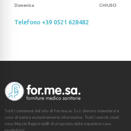
Domenica
CHIUSO
Telefono +39 0521 628482
Tutti i contenuti del sito di For.me.sa. S.r.l. devono intendersi e
sono di natura esclusivamente informativa. Tutti i marchi citati
sono Marchi Registrati® di proprietà delle rispettive case
produttrici.