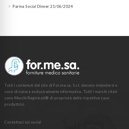
Parma Social Dinner
21/06/2024
Tutti i contenuti del sito di For.me.sa. S.r.l. devono intendersi e
sono di natura esclusivamente informativa. Tutti i marchi citati
sono Marchi Registrati® di proprietà delle rispettive case
produttrici.
Contattaci sui social