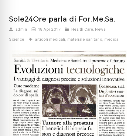
Sole24Ore parla di For.Me.Sa.
admin
18 Apr 2017
Health Care
,
News
,
Science
articoli medicali
,
materiale sanitario
,
medica