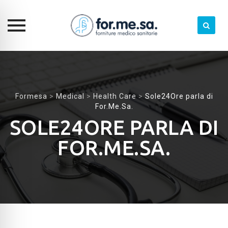
Skip
to
content
Formesa
>
Medical
>
Health Care
>
Sole24Ore parla di
For.Me.Sa.
SOLE24ORE PARLA DI
FOR.ME.SA.